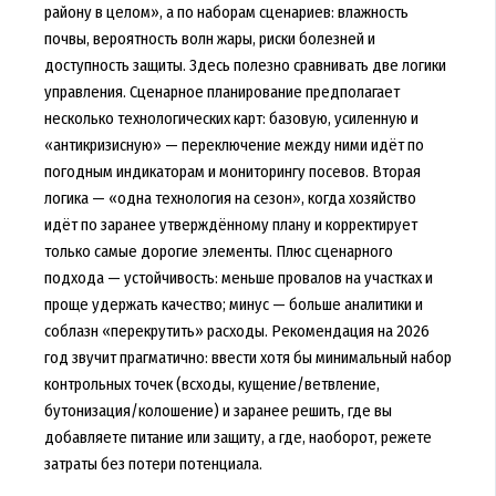
району в целом», а по наборам сценариев: влажность
почвы, вероятность волн жары, риски болезней и
доступность защиты. Здесь полезно сравнивать две логики
управления. Сценарное планирование предполагает
несколько технологических карт: базовую, усиленную и
«антикризисную» — переключение между ними идёт по
погодным индикаторам и мониторингу посевов. Вторая
логика — «одна технология на сезон», когда хозяйство
идёт по заранее утверждённому плану и корректирует
только самые дорогие элементы. Плюс сценарного
подхода — устойчивость: меньше провалов на участках и
проще удержать качество; минус — больше аналитики и
соблазн «перекрутить» расходы. Рекомендация на 2026
год звучит прагматично: ввести хотя бы минимальный набор
контрольных точек (всходы, кущение/ветвление,
бутонизация/колошение) и заранее решить, где вы
добавляете питание или защиту, а где, наоборот, режете
затраты без потери потенциала.