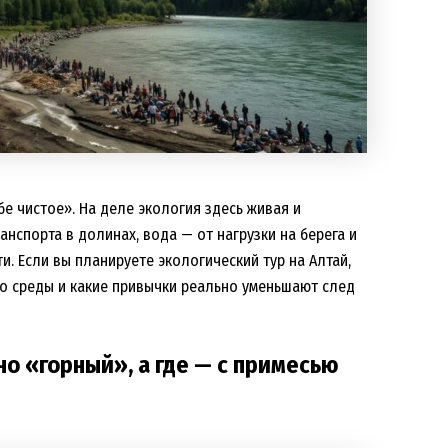
бе чистое». На деле экология здесь живая и
анспорта в долинах, вода — от нагрузки на берега и
ти. Если вы планируете экологический тур на Алтай,
во среды и какие привычки реально уменьшают след
но «горный», а где — с примесью