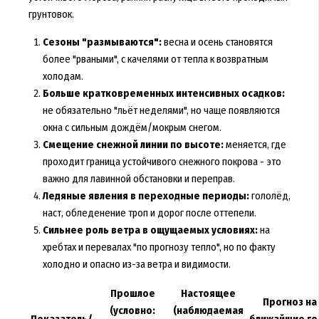
грунтовок.
Сезоны "размываются":
весна и осень становятся
более "рваными", с качелями от тепла к возвратным
холодам.
Больше кратковременных интенсивных осадков:
не обязательно "льёт неделями", но чаще появляются
окна с сильным дождём/мокрым снегом.
Смещение снежной линии по высоте:
меняется, где
проходит граница устойчивого снежного покрова - это
важно для лавинной обстановки и переправ.
Ледяные явления в переходные периоды:
гололёд,
наст, обледенение троп и дорог после оттепели.
Сильнее роль ветра в ощущаемых условиях:
на
хребтах и перевалах "по прогнозу тепло", но по факту
холодно и опасно из-за ветра и видимости.
Прошлое
Настоящее
Прогноз на
(условно:
(наблюдаемая