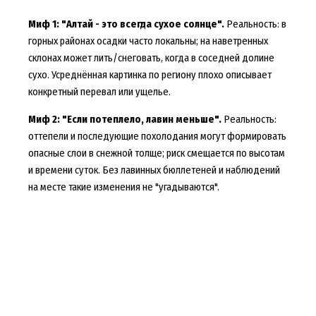
Миф 1: "Алтай - это всегда сухое солнце".
Реальность: в
горных районах осадки часто локальны; на наветренных
склонах может лить/снеговать, когда в соседней долине
сухо. Усреднённая картинка по региону плохо описывает
конкретный перевал или ущелье.
Миф 2: "Если потеплело, лавин меньше".
Реальность:
оттепели и последующие похолодания могут формировать
опасные слои в снежной толще; риск смещается по высотам
и времени суток. Без лавинных бюллетеней и наблюдений
на месте такие изменения не "угадываются".