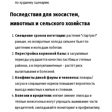
по худшему сценарию.
Последствия для экосистем,
животных и сельского хозяйства
Смещение сроков вегетации:
растения "стартуют"
раньше, но возвратные холода сильнее бьют по
цветению и молодым побегам.
Перестройка кормовой базы:
в засушливые
периоды ухудшается качество пастбищ в степных
районах, а в переувлажнённые - растёт риск
вытаптывания и болезней.
Конфликты дикой фауны и человека:
пожары/
засуха и сокращение кормов повышают вероятность
выхода животных к жилью и стоянкам.
Болезни и вредители:
мягкие зимние эпизоды и
тёплые межсезонья могут упрощать выживание части
вредителей; закладывайте мониторинг и профилактику.