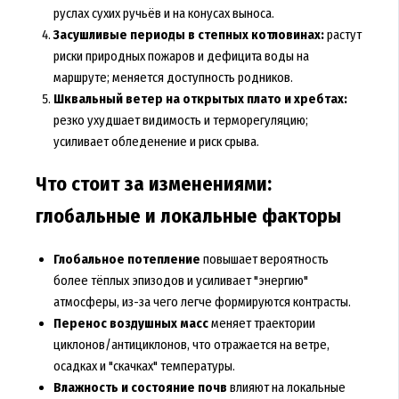
руслах сухих ручьёв и на конусах выноса.
Засушливые периоды в степных котловинах:
растут
риски природных пожаров и дефицита воды на
маршруте; меняется доступность родников.
Шквальный ветер на открытых плато и хребтах:
резко ухудшает видимость и терморегуляцию;
усиливает обледенение и риск срыва.
Что стоит за изменениями:
глобальные и локальные факторы
Глобальное потепление
повышает вероятность
более тёплых эпизодов и усиливает "энергию"
атмосферы, из-за чего легче формируются контрасты.
Перенос воздушных масс
меняет траектории
циклонов/антициклонов, что отражается на ветре,
осадках и "скачках" температуры.
Влажность и состояние почв
влияют на локальные