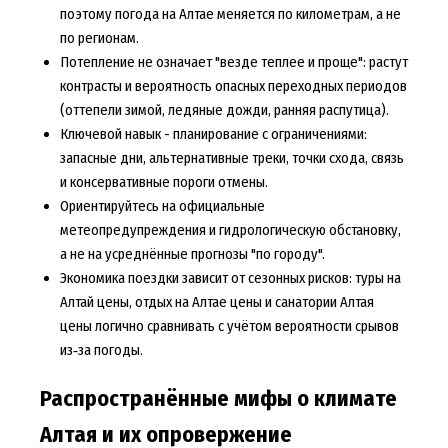
поэтому
погода на Алтае
меняется по километрам, а не
по регионам.
Потепление не означает "везде теплее и проще": растут
контрасты и вероятность опасных переходных периодов
(оттепели зимой, ледяные дожди, ранняя распутица).
Ключевой навык - планирование с ограничениями:
запасные дни, альтернативные треки, точки схода, связь
и консервативные пороги отмены.
Ориентируйтесь на официальные
метеопредупреждения и гидрологическую обстановку,
а не на усреднённые прогнозы "по городу".
Экономика поездки зависит от сезонных рисков:
туры на
Алтай цены
,
отдых на Алтае цены
и
санатории Алтая
цены
логично сравнивать с учётом вероятности срывов
из‑за погоды.
Распространённые мифы о климате
Алтая и их опровержение