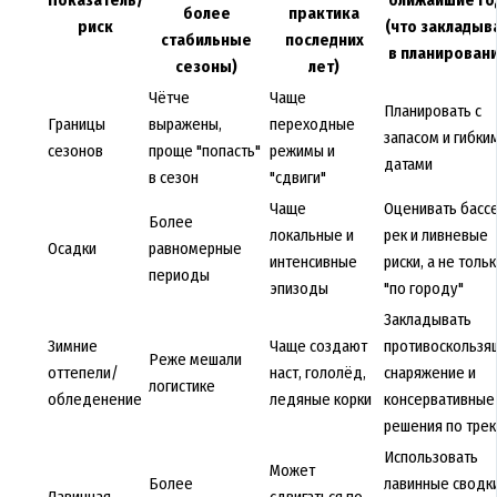
Показатель/
ближайшие г
более
практика
риск
(что закладыв
стабильные
последних
в планирован
сезоны)
лет)
Чётче
Чаще
Планировать с
Границы
выражены,
переходные
запасом и гибки
сезонов
проще "попасть"
режимы и
датами
в сезон
"сдвиги"
Чаще
Оценивать басс
Более
локальные и
рек и ливневые
Осадки
равномерные
интенсивные
риски, а не толь
периоды
эпизоды
"по городу"
Закладывать
Зимние
Чаще создают
противоскользя
Реже мешали
оттепели/
наст, гололёд,
снаряжение и
логистике
обледенение
ледяные корки
консервативные
решения по трек
Использовать
Может
Более
лавинные сводк