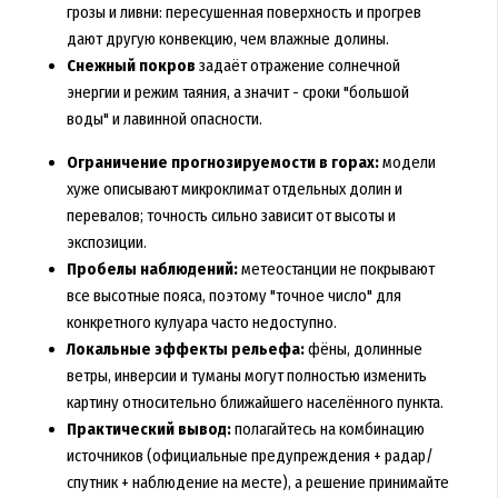
грозы и ливни: пересушенная поверхность и прогрев
дают другую конвекцию, чем влажные долины.
Снежный покров
задаёт отражение солнечной
энергии и режим таяния, а значит - сроки "большой
воды" и лавинной опасности.
Ограничение прогнозируемости в горах:
модели
хуже описывают микроклимат отдельных долин и
перевалов; точность сильно зависит от высоты и
экспозиции.
Пробелы наблюдений:
метеостанции не покрывают
все высотные пояса, поэтому "точное число" для
конкретного кулуара часто недоступно.
Локальные эффекты рельефа:
фёны, долинные
ветры, инверсии и туманы могут полностью изменить
картину относительно ближайшего населённого пункта.
Практический вывод:
полагайтесь на комбинацию
источников (официальные предупреждения + радар/
спутник + наблюдение на месте), а решение принимайте