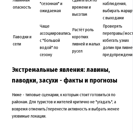
Лавинная
сдвигаться по
"сезонная" и
наблюдения,
опасность
времени и
ожидаемая
выбирать маршр
высотам
с выходами
Чаще
Проверять
Растёт роль
ассоциировались
переправы/мост
Паводки и
коротких
с "большой
избегать узких
сели
ливней и малых
водой" по
долин при ливн
русел
сезону
предупреждени
Экстремальные явления: лавины,
паводки, засухи - факты и прогнозы
Ниже - типовые сценарии, к которым стоит готовиться по
районам. Для туристов и жителей критично не "угадать", а
вовремя отменить/перенести активность и выбрать менее
уязвимые локации.