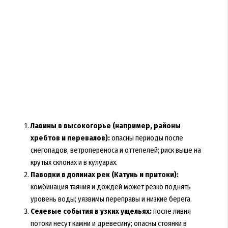
Лавины в высокогорье (например, районы
хребтов и перевалов):
опасны периоды после
снегопадов, ветропереноса и оттепелей; риск выше на
крутых склонах и в кулуарах.
Паводки в долинах рек (Катунь и притоки):
комбинация таяния и дождей может резко поднять
уровень воды; уязвимы переправы и низкие берега.
Селевые события в узких ущельях:
после ливня
потоки несут камни и древесину; опасны стоянки в