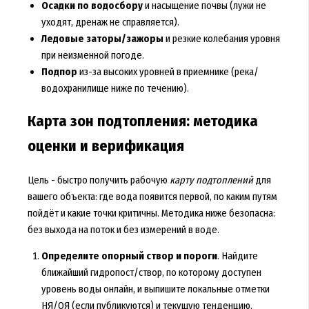
Осадки по водосбору
и насыщение почвы (лужи не
уходят, дренаж не справляется).
Ледовые заторы/зажоры
и резкие колебания уровня
при неизменной погоде.
Подпор
из-за высоких уровней в приемнике (река/
водохранилище ниже по течению).
Карта зон подтопления: методика
оценки и верификация
Цель - быстро получить рабочую
карту подтоплений
для
вашего объекта: где вода появится первой, по каким путям
пойдёт и какие точки критичны. Методика ниже безопасна:
без выхода на поток и без измерений в воде.
Определите опорный створ и пороги
. Найдите
ближайший гидропост/створ, по которому доступен
уровень воды онлайн, и выпишите локальные отметки
НЯ/ОЯ (если публикуются) и текущую тенденцию.