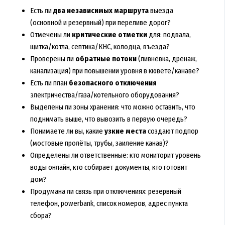
Есть ли
два независимых маршрута
выезда
(основной и резервный) при переливе дорог?
Отмечены ли
критические отметки
для: подвала,
щитка/котла, септика/КНС, колодца, въезда?
Проверены ли
обратные потоки
(ливнёвка, дренаж,
канализация) при повышении уровня в кювете/канаве?
Есть ли план
безопасного отключения
электричества/газа/котельного оборудования?
Выделены ли зоны хранения: что можно оставить, что
поднимать выше, что вывозить в первую очередь?
Понимаете ли вы, какие
узкие места
создают подпор
(мостовые пролёты, трубы, заиление канав)?
Определены ли ответственные: кто мониторит уровень
воды онлайн, кто собирает документы, кто готовит
дом?
Продумана ли связь при отключениях: резервный
телефон, powerbank, список номеров, адрес пункта
сбора?