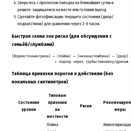
Сверьтесь с прогнозом паводка на ближайшие сутки и
решите: защищаемся на месте или готовим выезд.
Сделайте фотофиксацию текущего состояния (двор/
подвал/люки) для сравнения через 2-6 часов.
Быстрая схема зон риска (для обсуждения с
семьёй/службами)
[Водоисточник/река] → (пойма) → [низина/ложбина] → [двор] →
Таблица привязки порогов к действиям (без
локальных сантиметров)
Типовые
Состояние
признаки
Рекомендуе
Риски
уровня
на
меры
местности
Пойма
Инвентаризаци