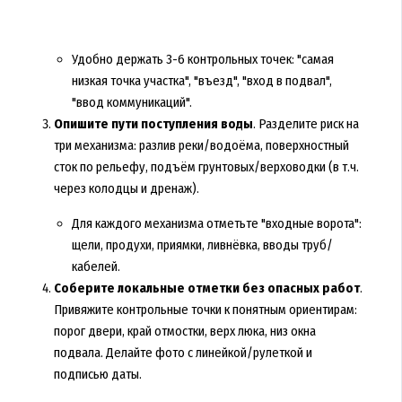
Удобно держать 3-6 контрольных точек: "самая
низкая точка участка", "въезд", "вход в подвал",
"ввод коммуникаций".
Опишите пути поступления воды
. Разделите риск на
три механизма: разлив реки/водоёма, поверхностный
сток по рельефу, подъём грунтовых/верховодки (в т.ч.
через колодцы и дренаж).
Для каждого механизма отметьте "входные ворота":
щели, продухи, приямки, ливнёвка, вводы труб/
кабелей.
Соберите локальные отметки без опасных работ
.
Привяжите контрольные точки к понятным ориентирам:
порог двери, край отмостки, верх люка, низ окна
подвала. Делайте фото с линейкой/рулеткой и
подписью даты.