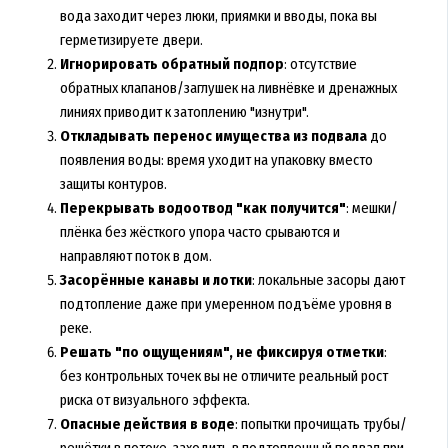
вода заходит через люки, приямки и вводы, пока вы
герметизируете двери.
Игнорировать обратный подпор
: отсутствие
обратных клапанов/заглушек на ливнёвке и дренажных
линиях приводит к затоплению "изнутри".
Откладывать перенос имущества из подвала
до
появления воды: время уходит на упаковку вместо
защиты контуров.
Перекрывать водоотвод "как получится"
: мешки/
плёнка без жёсткого упора часто срываются и
направляют поток в дом.
Засорённые канавы и лотки
: локальные засоры дают
подтопление даже при умеренном подъёме уровня в
реке.
Решать "по ощущениям", не фиксируя отметки
:
без контрольных точек вы не отличите реальный рост
риска от визуального эффекта.
Опасные действия в воде
: попытки прочищать трубы/