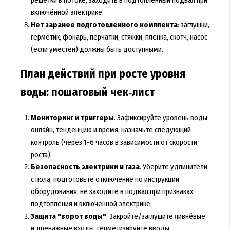
решётки в потоке, заходить в подтопленный подвал при
включённой электрике.
Нет заранее подготовленного комплекта
: заглушки,
герметик, фонарь, перчатки, стяжки, плёнка, скотч, насос
(если уместен) должны быть доступными.
План действий при росте уровня
воды: пошаговый чек‑лист
Мониторинг и триггеры
. Зафиксируйте уровень воды
онлайн, тенденцию и время; назначьте следующий
контроль (через 1-6 часов в зависимости от скорости
роста).
Безопасность электрики и газа
. Уберите удлинители
с пола, подготовьте отключение по инструкции
оборудования; не заходите в подвал при признаках
подтопления и включённой электрике.
Защита "ворот воды"
. Закройте/заглушите ливнёвые
и дренажные входы, герметизируйте вводы,