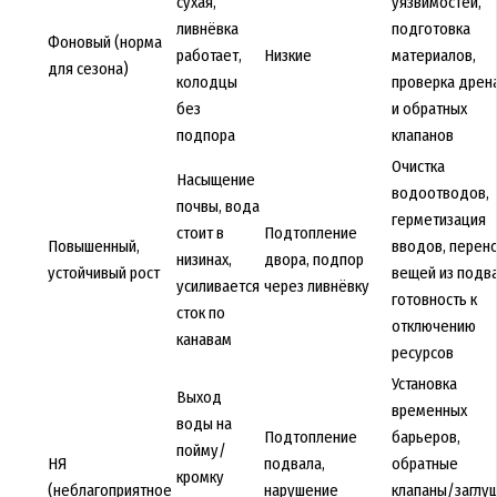
сухая,
уязвимостей,
ливнёвка
подготовка
Фоновый (норма
работает,
Низкие
материалов,
для сезона)
колодцы
проверка дрен
без
и обратных
подпора
клапанов
Очистка
Насыщение
водоотводов,
почвы, вода
герметизация
стоит в
Подтопление
Повышенный,
вводов, перен
низинах,
двора, подпор
устойчивый рост
вещей из подва
усиливается
через ливнёвку
готовность к
сток по
отключению
канавам
ресурсов
Установка
Выход
временных
воды на
Подтопление
барьеров,
пойму/
НЯ
подвала,
обратные
кромку
(неблагоприятное
нарушение
клапаны/заглуш