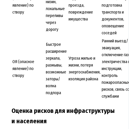
низин,
явление) по
проезда,
подготовка
локальные
створу
повреждение
транспорта и
переливы
имущества
документов,
через
оповещение
дорогу
соседей
Ранний выезд/
Быстрое
эвакуация,
расширение
отключение газ
зеркала,
Угроза жилью и
ОЯ (опасное
электричества 
размывы,
жизни, потеря
явление) по
инструкции,
возможные
энергоснабжения,
створу
контроль
заторы/
изоляция района
пожароопасны
волна
рисков, связь с
подпора
службами
Оценка рисков для инфраструктуры
и населения