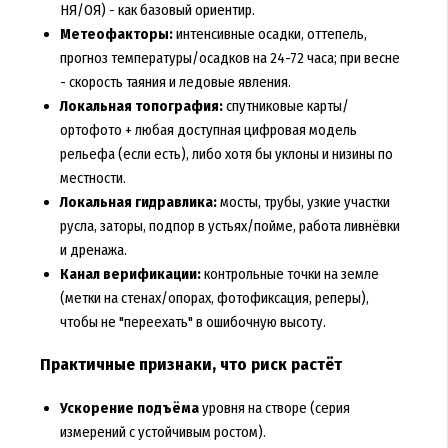
НЯ/ОЯ) - как базовый ориентир.
Метеофакторы:
интенсивные осадки, оттепель,
прогноз температуры/осадков на 24-72 часа; при весне
- скорость таяния и ледовые явления.
Локальная топография:
спутниковые карты/
ортофото + любая доступная цифровая модель
рельефа (если есть), либо хотя бы уклоны и низины по
местности.
Локальная гидравлика:
мосты, трубы, узкие участки
русла, заторы, подпор в устьях/пойме, работа ливнёвки
и дренажа.
Канал верификации:
контрольные точки на земле
(метки на стенах/опорах, фотофиксация, реперы),
чтобы не "переехать" в ошибочную высоту.
Практичные признаки, что риск растёт
Ускорение подъёма
уровня на створе (серия
измерений с устойчивым ростом).