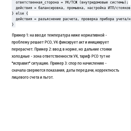
  ответственная_сторона = УК/ТСЖ (внутридомовые системы);

  действия = балансировка, промывка, настройка ИТП/стояков,
} else {

  действия = разъяснение расчета, проверка прибора учета/н
}
Пример 1: на вводе температура ниже нормативной -
проблему решает РСО, УК фиксирует акт и инициирует
перерасчет. Пример 2: ввод в норме, но дальние стояки
холодные - зона ответственности УК, тариф РСО тут не
"исправит" ситуацию. Пример 3: спор по начислению -
сначала сверяются показания, даты передачи, корректность
лицевого счета и льгот.