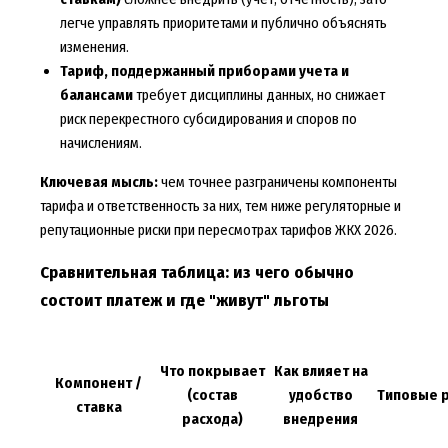
легче управлять приоритетами и публично объяснять
изменения.
Тариф, поддержанный приборами учета и
балансами
требует дисциплины данных, но снижает
риск перекрестного субсидирования и споров по
начислениям.
Ключевая мысль:
чем точнее разграничены компоненты
тарифа и ответственность за них, тем ниже регуляторные и
репутационные риски при пересмотрах тарифов ЖКХ 2026.
Сравнительная таблица: из чего обычно
состоит платеж и где "живут" льготы
Что покрывает
Как влияет на
Компонент /
(состав
удобство
Типовые 
ставка
расхода)
внедрения