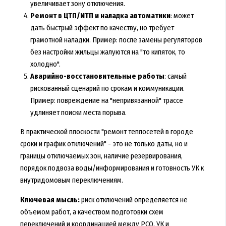
увеличивает зону отключения.
Ремонт в ЦТП/ИТП и наладка автоматики
: может
дать быстрый эффект по качеству, но требует
грамотной наладки. Пример: после замены регуляторов
без настройки жильцы жалуются на "то кипяток, то
холодно".
Аварийно-восстановительные работы
: самый
рискованный сценарий по срокам и коммуникации.
Пример: повреждение на "непривязанной" трассе
удлиняет поиски места порыва.
В практической плоскости "ремонт теплосетей в городе
сроки и график отключений" - это не только даты, но и
границы отключаемых зон, наличие резервирования,
порядок подвоза воды/информирования и готовность УК к
внутридомовым переключениям.
Ключевая мысль:
риск отключений определяется не
объемом работ, а качеством подготовки схем
переключений и координацией между РСО, УК и