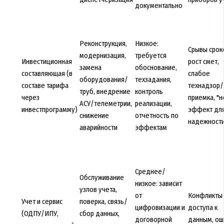
документально
Реконструкция,
Низкое:
Срывы срок
модернизация,
требуется
Инвестиционная
рост смет,
замена
обоснование,
составляющая (в
слабое
оборудования/
техзадания,
составе тарифа
технадзор/
труб, внедрение
контроль
через
приемка, "н
АСУ/телеметрии,
реализации,
инвестпрограмму)
эффект дл
снижение
отчетность по
надежност
аварийности
эффектам
Среднее/
Обслуживание
низкое: зависит
узлов учета,
от
Конфликты 
Учет и сервис
поверка, связь/
цифровизации и
доступа к
(ОДПУ/ИПУ,
сбор данных,
договорной
данным, ош