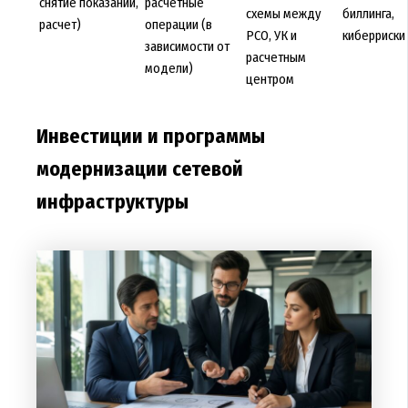
снятие показаний,
расчетные
схемы между
биллинга,
расчет)
операции (в
РСО, УК и
киберриски
зависимости от
расчетным
модели)
центром
Инвестиции и программы
модернизации сетевой
инфраструктуры