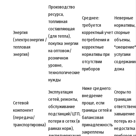
Производство
ресурса,
Среднее:
Неверные
топливная
требуется
нормативы,
составляющая
Энергия
корректный учет
спорные
(для тепла),
(электроэнергия /
потребления и
объемы,
покупка энергии
тепловая
корректные
"смешение"
на оптовом/
энергия)
нормативы при
услугами
розничном
отсутствии
содержани
уровне,
приборов
дома
технологические
нужды
Ниже среднего:
Эксплуатация
Споры по
внедрение
сетей, ремонты,
границам
Сетевой
проще, если
обслуживание
ответствен
компонент
границы сетей и
подстанций/ЦТП,
завышение
(передача/
балансовая
потери в сетях (в
потерь из‑з
транспортировка)
принадлежность
рамках норм),
недостатка
закреплены
диспетчеризация
приборов у