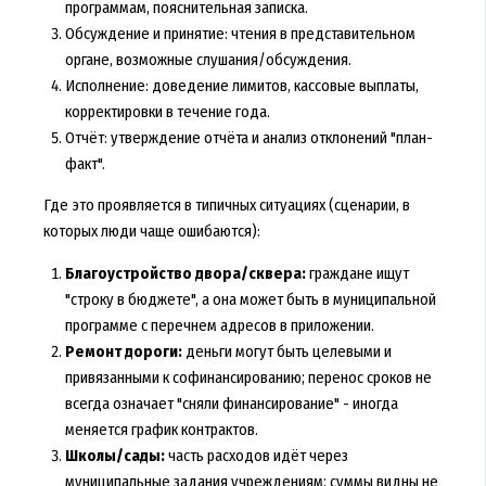
программам, пояснительная записка.
Обсуждение и принятие: чтения в представительном
органе, возможные слушания/обсуждения.
Исполнение: доведение лимитов, кассовые выплаты,
корректировки в течение года.
Отчёт: утверждение отчёта и анализ отклонений "план-
факт".
Где это проявляется в типичных ситуациях (сценарии, в
которых люди чаще ошибаются):
Благоустройство двора/сквера:
граждане ищут
"строку в бюджете", а она может быть в муниципальной
программе с перечнем адресов в приложении.
Ремонт дороги:
деньги могут быть целевыми и
привязанными к софинансированию; перенос сроков не
всегда означает "сняли финансирование" - иногда
меняется график контрактов.
Школы/сады:
часть расходов идёт через
муниципальные задания учреждениям; суммы видны не