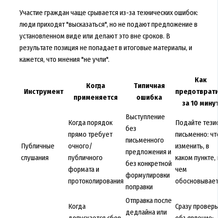
Участие граждан чаще срывается из-за технических ошибок:
люди приходят "высказаться", но не подают предложение в
установленном виде или делают это вне сроков. В
результате позиция не попадает в итоговые материалы, и
кажется, что мнения "не учли".
Как
Когда
Типичная
Инструмент
предотврат
применяется
ошибка
за 10 мину
Выступление
Когда порядок
Подайте тези
без
прямо требует
письменно: чт
письменного
Публичные
очного/
изменить, в
предложения и
слушания
публичного
каком пункте, 
без конкретной
формата и
чем
формулировки
протоколирования
обосновывае
поправки
Отправка после
Когда
Сразу провер
дедлайна или
допускается сбор
объявление: