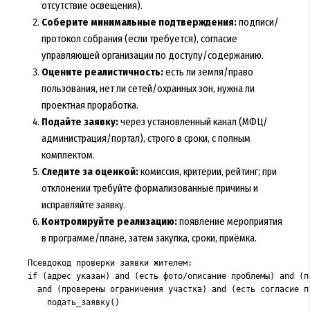
отсутствие освещения).
Соберите минимальные подтверждения:
подписи/
протокол собрания (если требуется), согласие
управляющей организации по доступу/содержанию.
Оцените реалистичность:
есть ли земля/право
пользования, нет ли сетей/охранных зон, нужна ли
проектная проработка.
Подайте заявку:
через установленный канал (МФЦ/
администрация/портал), строго в сроки, с полным
комплектом.
Следите за оценкой:
комиссия, критерии, рейтинг; при
отклонении требуйте формализованные причины и
исправляйте заявку.
Контролируйте реализацию:
появление мероприятия
в программе/плане, затем закупка, сроки, приёмка.
Псевдокод проверки заявки жителем:

if (адрес указан) and (есть фото/описание проблемы) and (п
  and (проверены ограничения участка) and (есть согласие по
    подать_заявку()
