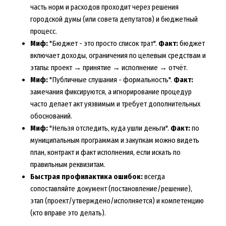
часть норм и расходов проходит через решения
городской думы (или совета депутатов) и бюджетный
процесс.
Миф:
"Бюджет - это просто список трат".
Факт:
бюджет
включает доходы, ограничения по целевым средствам и
этапы: проект → принятие → исполнение → отчёт.
Миф:
"Публичные слушания - формальность".
Факт:
замечания фиксируются, а игнорирование процедур
часто делает акт уязвимым и требует дополнительных
обоснований.
Миф:
"Нельзя отследить, куда ушли деньги".
Факт:
по
муниципальным программам и закупкам можно видеть
план, контракт и факт исполнения, если искать по
правильным реквизитам.
Быстрая профилактика ошибок:
всегда
сопоставляйте документ (постановление/решение),
этап (проект/утверждено/исполняется) и компетенцию
(кто вправе это делать).