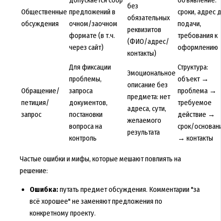
без
Общественные
предложений в
сроки, адрес 
обязательных
обсуждения
очном/заочном
подачи,
реквизитов
формате (в т.ч.
требования к
(ФИО/адрес/
через сайт)
оформлению
контакты)
Для фиксации
Структура:
Эмоциональное
проблемы,
объект →
описание без
Обращение/
запроса
проблема →
предмета: нет
петиция/
документов,
требуемое
адреса, сути,
запрос
постановки
действие →
желаемого
вопроса на
срок/основан
результата
контроль
→ контакты
Частые ошибки и мифы, которые мешают повлиять на
решение:
Ошибка:
путать предмет обсуждения. Комментарии "за
всё хорошее" не заменяют предложения по
конкретному проекту.